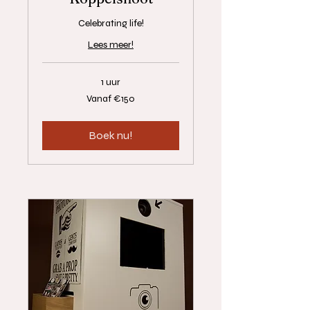
Celebrating life!
Lees meer!
1 uur
Vanaf
Vanaf €150
€150
euros
Boek nu!