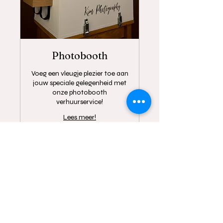
Photobooth
Voeg een vleugje plezier toe aan
jouw speciale gelegenheid met
onze photobooth
verhuurservice!
Lees meer!
4 uur 30 min.
Zie
Zie website
website
Boek nu!