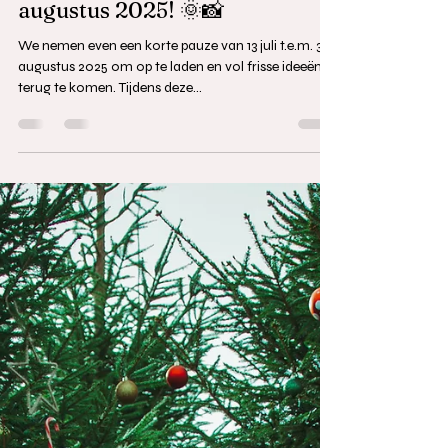
Boek je zomershoots en
pasfoto’s na ons verlof vanaf 4
augustus 2025! 🌞📸
We nemen even een korte pauze van 13 juli t.e.m. 3
augustus 2025 om op te laden en vol frisse ideeën
terug te komen. Tijdens deze...