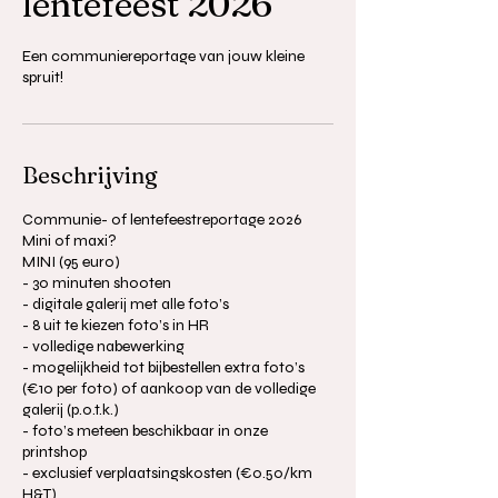
lentefeest 2026
Een communiereportage van jouw kleine
spruit!
Beschrijving
Communie- of lentefeestreportage 2026
Mini of maxi?
MINI (95 euro)
- 30 minuten shooten
- digitale galerij met alle foto’s
- 8 uit te kiezen foto’s in HR
- volledige nabewerking
- mogelijkheid tot bijbestellen extra foto’s
(€10 per foto) of aankoop van de volledige
galerij (p.o.t.k.)
- foto’s meteen beschikbaar in onze
printshop
- exclusief verplaatsingskosten (€0.50/km
H&T)