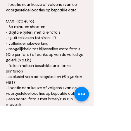
- locatie naar keuze of volgens 1 van de
voorgestelde locaties op bepaalde data
MAXI (170 euro)
- 60 minuten shooten
- digitale galerij met alle foto’s
- 15 uit te kiezen foto’s in HR
- volledige nabewerking
- mogelijkheid tot bijbestellen extra foto’s
(€10 per foto) of aankoop van de volledige
galerij (p.o.t.k.)
- foto’s meteen beschikbaar in onze
printshop
- exclusief verplaatsingskosten (€0.50/km
H&T)
- locatie naar keuze of volgens 1 van de
voorgestelde locaties op bepaalde data
- een aantal foto’s met broer/zus zijn
Boek nu!