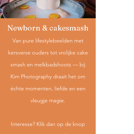
Newborn & cakesmash
Van pure lifestylebeelden met
kersverse ouders tot vrolijke cake
smash en melkbadshoots — bij
Kim Photography draait het om
échte momenten, liefde en een
vleugje magie.
Interesse? Klik dan op de knop