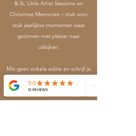
& Ik, Little Artist Sessions en
Christmas Memories – stuk voor
stuk jaarlijkse momenten waar
gezinnen met plezier naar
uitkijken.
Mis geen enkele editie en schrijf je
in op de wachtlijst of volg me op
sociale media om als eerste te
weten wanneer de boekingen
openen.
Ontdek de Signature Mini Sessions >