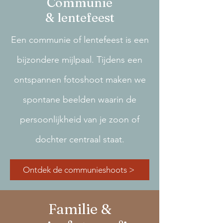
Communie
& lentefeest
Een communie of lentefeest is een
bijzondere mijlpaal. Tijdens een
ontspannen fotoshoot maken we
spontane beelden waarin de
persoonlijkheid van je zoon of
dochter centraal staat.
Ontdek de communieshoots >
Familie &